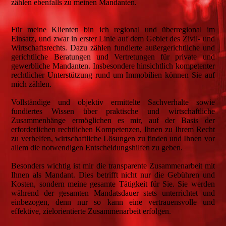
zählen ebenfalls zu meinen Mandanten.
Für meine Klienten bin ich regional und überregional im
Einsatz, und zwar in erster Linie auf dem Gebiet des Zivil- und
Wirtschaftsrechts. Dazu zählen fundierte außergerichtliche und
gerichtliche Beratungen und Vertretungen für private und
gewerbliche Mandanten. Insbesondere hinsichtlich kompetenter
rechtlicher Unterstützung rund um Immobilien können Sie auf
mich zählen.
Vollständige und objektiv ermittelte Sachverhalte sowie
fundiertes Wissen über praktische und wirtschaftliche
Zusammenhänge ermöglichen es mir, auf der Basis der
erforderlichen rechtlichen Kompetenzen, Ihnen zu Ihrem Recht
zu verhelfen, wirtschaftliche Lösungen zu finden und Ihnen vor
allem die notwendigen Entscheidungshilfen zu geben.
Besonders wichtig ist mir die transparente Zusammenarbeit mit
Ihnen als Mandant. Dies betrifft nicht nur die Gebühren und
Kosten, sondern meine gesamte Tätigkeit für Sie. Sie werden
während der gesamten Mandatsdauer stets unterrichtet und
einbezogen, denn nur so kann eine vertrauensvolle und
effektive, zielorientierte Zusammenarbeit erfolgen.