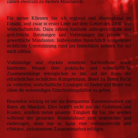
zählen ebenfalls zu meinen Mandanten.
Für meine Klienten bin ich regional und überregional im
Einsatz, und zwar in erster Linie auf dem Gebiet des Zivil- und
Wirtschaftsrechts. Dazu zählen fundierte außergerichtliche und
gerichtliche Beratungen und Vertretungen für private und
gewerbliche Mandanten. Insbesondere hinsichtlich kompetenter
rechtlicher Unterstützung rund um Immobilien können Sie auf
mich zählen.
Vollständige und objektiv ermittelte Sachverhalte sowie
fundiertes Wissen über praktische und wirtschaftliche
Zusammenhänge ermöglichen es mir, auf der Basis der
erforderlichen rechtlichen Kompetenzen, Ihnen zu Ihrem Recht
zu verhelfen, wirtschaftliche Lösungen zu finden und Ihnen vor
allem die notwendigen Entscheidungshilfen zu geben.
Besonders wichtig ist mir die transparente Zusammenarbeit mit
Ihnen als Mandant. Dies betrifft nicht nur die Gebühren und
Kosten, sondern meine gesamte Tätigkeit für Sie. Sie werden
während der gesamten Mandatsdauer stets unterrichtet und
einbezogen, denn nur so kann eine vertrauensvolle und
effektive, zielorientierte Zusammenarbeit erfolgen.