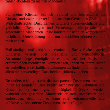
zählen ebenfalls zu meinen Mandanten.
Für meine Klienten bin ich regional und überregional im
Einsatz, und zwar in erster Linie auf dem Gebiet des Zivil- und
Wirtschaftsrechts. Dazu zählen fundierte außergerichtliche und
gerichtliche Beratungen und Vertretungen für private und
gewerbliche Mandanten. Insbesondere hinsichtlich kompetenter
rechtlicher Unterstützung rund um Immobilien können Sie auf
mich zählen.
Vollständige und objektiv ermittelte Sachverhalte sowie
fundiertes Wissen über praktische und wirtschaftliche
Zusammenhänge ermöglichen es mir, auf der Basis der
erforderlichen rechtlichen Kompetenzen, Ihnen zu Ihrem Recht
zu verhelfen, wirtschaftliche Lösungen zu finden und Ihnen vor
allem die notwendigen Entscheidungshilfen zu geben.
Besonders wichtig ist mir die transparente Zusammenarbeit mit
Ihnen als Mandant. Dies betrifft nicht nur die Gebühren und
Kosten, sondern meine gesamte Tätigkeit für Sie. Sie werden
während der gesamten Mandatsdauer stets unterrichtet und
einbezogen, denn nur so kann eine vertrauensvolle und
effektive, zielorientierte Zusammenarbeit erfolgen.