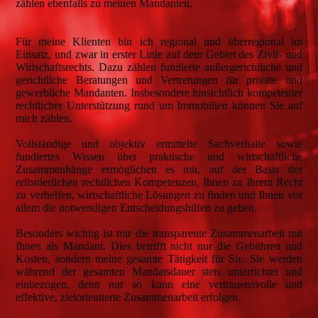
zählen ebenfalls zu meinen Mandanten.
Für meine Klienten bin ich regional und überregional im
Einsatz, und zwar in erster Linie auf dem Gebiet des Zivil- und
Wirtschaftsrechts. Dazu zählen fundierte außergerichtliche und
gerichtliche Beratungen und Vertretungen für private und
gewerbliche Mandanten. Insbesondere hinsichtlich kompetenter
rechtlicher Unterstützung rund um Immobilien können Sie auf
mich zählen.
Vollständige und objektiv ermittelte Sachverhalte sowie
fundiertes Wissen über praktische und wirtschaftliche
Zusammenhänge ermöglichen es mir, auf der Basis der
erforderlichen rechtlichen Kompetenzen, Ihnen zu Ihrem Recht
zu verhelfen, wirtschaftliche Lösungen zu finden und Ihnen vor
allem die notwendigen Entscheidungshilfen zu geben.
Besonders wichtig ist mir die transparente Zusammenarbeit mit
Ihnen als Mandant. Dies betrifft nicht nur die Gebühren und
Kosten, sondern meine gesamte Tätigkeit für Sie. Sie werden
während der gesamten Mandatsdauer stets unterrichtet und
einbezogen, denn nur so kann eine vertrauensvolle und
effektive, zielorientierte Zusammenarbeit erfolgen.