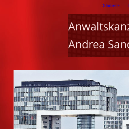
Startseite