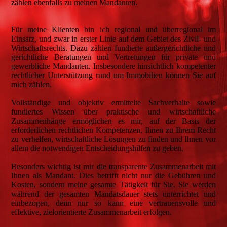
zählen ebenfalls zu meinen Mandanten.
Für meine Klienten bin ich regional und überregional im
Einsatz, und zwar in erster Linie auf dem Gebiet des Zivil- und
Wirtschaftsrechts. Dazu zählen fundierte außergerichtliche und
gerichtliche Beratungen und Vertretungen für private und
gewerbliche Mandanten. Insbesondere hinsichtlich kompetenter
rechtlicher Unterstützung rund um Immobilien können Sie auf
mich zählen.
Vollständige und objektiv ermittelte Sachverhalte sowie
fundiertes Wissen über praktische und wirtschaftliche
Zusammenhänge ermöglichen es mir, auf der Basis der
erforderlichen rechtlichen Kompetenzen, Ihnen zu Ihrem Recht
zu verhelfen, wirtschaftliche Lösungen zu finden und Ihnen vor
allem die notwendigen Entscheidungshilfen zu geben.
Besonders wichtig ist mir die transparente Zusammenarbeit mit
Ihnen als Mandant. Dies betrifft nicht nur die Gebühren und
Kosten, sondern meine gesamte Tätigkeit für Sie. Sie werden
während der gesamten Mandatsdauer stets unterrichtet und
einbezogen, denn nur so kann eine vertrauensvolle und
effektive, zielorientierte Zusammenarbeit erfolgen.