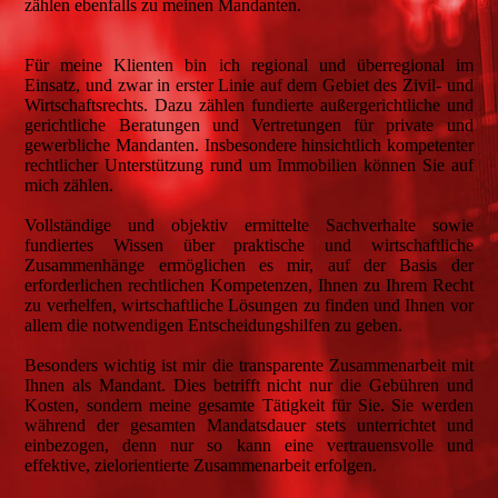
zählen ebenfalls zu meinen Mandanten.
Für meine Klienten bin ich regional und überregional im
Einsatz, und zwar in erster Linie auf dem Gebiet des Zivil- und
Wirtschaftsrechts. Dazu zählen fundierte außergerichtliche und
gerichtliche Beratungen und Vertretungen für private und
gewerbliche Mandanten. Insbesondere hinsichtlich kompetenter
rechtlicher Unterstützung rund um Immobilien können Sie auf
mich zählen.
Vollständige und objektiv ermittelte Sachverhalte sowie
fundiertes Wissen über praktische und wirtschaftliche
Zusammenhänge ermöglichen es mir, auf der Basis der
erforderlichen rechtlichen Kompetenzen, Ihnen zu Ihrem Recht
zu verhelfen, wirtschaftliche Lösungen zu finden und Ihnen vor
allem die notwendigen Entscheidungshilfen zu geben.
Besonders wichtig ist mir die transparente Zusammenarbeit mit
Ihnen als Mandant. Dies betrifft nicht nur die Gebühren und
Kosten, sondern meine gesamte Tätigkeit für Sie. Sie werden
während der gesamten Mandatsdauer stets unterrichtet und
einbezogen, denn nur so kann eine vertrauensvolle und
effektive, zielorientierte Zusammenarbeit erfolgen.