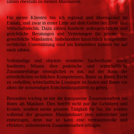
zählen ebenfalls zu meinen Mandanten.
Für meine Klienten bin ich regional und überregional im
Einsatz, und zwar in erster Linie auf dem Gebiet des Zivil- und
Wirtschaftsrechts. Dazu zählen fundierte außergerichtliche und
gerichtliche Beratungen und Vertretungen für private und
gewerbliche Mandanten. Insbesondere hinsichtlich kompetenter
rechtlicher Unterstützung rund um Immobilien können Sie auf
mich zählen.
Vollständige und objektiv ermittelte Sachverhalte sowie
fundiertes Wissen über praktische und wirtschaftliche
Zusammenhänge ermöglichen es mir, auf der Basis der
erforderlichen rechtlichen Kompetenzen, Ihnen zu Ihrem Recht
zu verhelfen, wirtschaftliche Lösungen zu finden und Ihnen vor
allem die notwendigen Entscheidungshilfen zu geben.
Besonders wichtig ist mir die transparente Zusammenarbeit mit
Ihnen als Mandant. Dies betrifft nicht nur die Gebühren und
Kosten, sondern meine gesamte Tätigkeit für Sie. Sie werden
während der gesamten Mandatsdauer stets unterrichtet und
einbezogen, denn nur so kann eine vertrauensvolle und
effektive, zielorientierte Zusammenarbeit erfolgen.