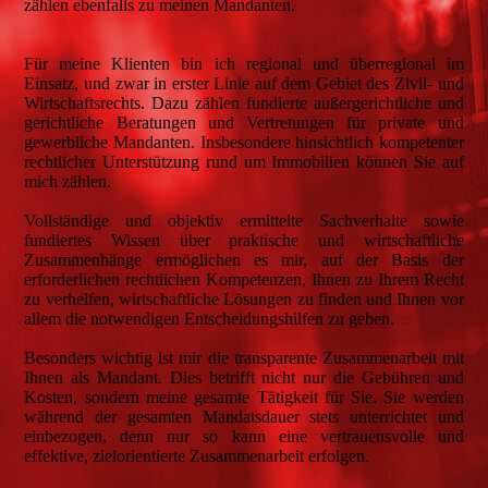
zählen ebenfalls zu meinen Mandanten.
Für meine Klienten bin ich regional und überregional im
Einsatz, und zwar in erster Linie auf dem Gebiet des Zivil- und
Wirtschaftsrechts. Dazu zählen fundierte außergerichtliche und
gerichtliche Beratungen und Vertretungen für private und
gewerbliche Mandanten. Insbesondere hinsichtlich kompetenter
rechtlicher Unterstützung rund um Immobilien können Sie auf
mich zählen.
Vollständige und objektiv ermittelte Sachverhalte sowie
fundiertes Wissen über praktische und wirtschaftliche
Zusammenhänge ermöglichen es mir, auf der Basis der
erforderlichen rechtlichen Kompetenzen, Ihnen zu Ihrem Recht
zu verhelfen, wirtschaftliche Lösungen zu finden und Ihnen vor
allem die notwendigen Entscheidungshilfen zu geben.
Besonders wichtig ist mir die transparente Zusammenarbeit mit
Ihnen als Mandant. Dies betrifft nicht nur die Gebühren und
Kosten, sondern meine gesamte Tätigkeit für Sie. Sie werden
während der gesamten Mandatsdauer stets unterrichtet und
einbezogen, denn nur so kann eine vertrauensvolle und
effektive, zielorientierte Zusammenarbeit erfolgen.