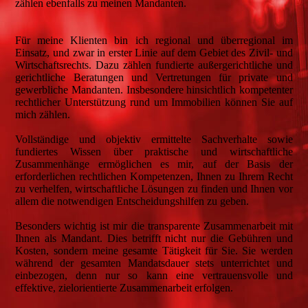
zählen ebenfalls zu meinen Mandanten.
Für meine Klienten bin ich regional und überregional im
Einsatz, und zwar in erster Linie auf dem Gebiet des Zivil- und
Wirtschaftsrechts. Dazu zählen fundierte außergerichtliche und
gerichtliche Beratungen und Vertretungen für private und
gewerbliche Mandanten. Insbesondere hinsichtlich kompetenter
rechtlicher Unterstützung rund um Immobilien können Sie auf
mich zählen.
Vollständige und objektiv ermittelte Sachverhalte sowie
fundiertes Wissen über praktische und wirtschaftliche
Zusammenhänge ermöglichen es mir, auf der Basis der
erforderlichen rechtlichen Kompetenzen, Ihnen zu Ihrem Recht
zu verhelfen, wirtschaftliche Lösungen zu finden und Ihnen vor
allem die notwendigen Entscheidungshilfen zu geben.
Besonders wichtig ist mir die transparente Zusammenarbeit mit
Ihnen als Mandant. Dies betrifft nicht nur die Gebühren und
Kosten, sondern meine gesamte Tätigkeit für Sie. Sie werden
während der gesamten Mandatsdauer stets unterrichtet und
einbezogen, denn nur so kann eine vertrauensvolle und
effektive, zielorientierte Zusammenarbeit erfolgen.