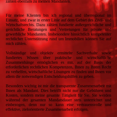
zählen ebenfalls zu meinen Mandanten.
Für meine Klienten bin ich regional und überregional im
Einsatz, und zwar in erster Linie auf dem Gebiet des Zivil- und
Wirtschaftsrechts. Dazu zählen fundierte außergerichtliche und
gerichtliche Beratungen und Vertretungen für private und
gewerbliche Mandanten. Insbesondere hinsichtlich kompetenter
rechtlicher Unterstützung rund um Immobilien können Sie auf
mich zählen.
Vollständige und objektiv ermittelte Sachverhalte sowie
fundiertes Wissen über praktische und wirtschaftliche
Zusammenhänge ermöglichen es mir, auf der Basis der
erforderlichen rechtlichen Kompetenzen, Ihnen zu Ihrem Recht
zu verhelfen, wirtschaftliche Lösungen zu finden und Ihnen vor
allem die notwendigen Entscheidungshilfen zu geben.
Besonders wichtig ist mir die transparente Zusammenarbeit mit
Ihnen als Mandant. Dies betrifft nicht nur die Gebühren und
Kosten, sondern meine gesamte Tätigkeit für Sie. Sie werden
während der gesamten Mandatsdauer stets unterrichtet und
einbezogen, denn nur so kann eine vertrauensvolle und
effektive, zielorientierte Zusammenarbeit erfolgen.