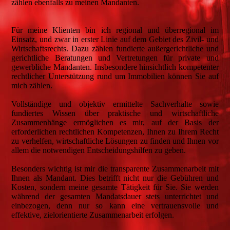
zählen ebenfalls zu meinen Mandanten.
Für meine Klienten bin ich regional und überregional im
Einsatz, und zwar in erster Linie auf dem Gebiet des Zivil- und
Wirtschaftsrechts. Dazu zählen fundierte außergerichtliche und
gerichtliche Beratungen und Vertretungen für private und
gewerbliche Mandanten. Insbesondere hinsichtlich kompetenter
rechtlicher Unterstützung rund um Immobilien können Sie auf
mich zählen.
Vollständige und objektiv ermittelte Sachverhalte sowie
fundiertes Wissen über praktische und wirtschaftliche
Zusammenhänge ermöglichen es mir, auf der Basis der
erforderlichen rechtlichen Kompetenzen, Ihnen zu Ihrem Recht
zu verhelfen, wirtschaftliche Lösungen zu finden und Ihnen vor
allem die notwendigen Entscheidungshilfen zu geben.
Besonders wichtig ist mir die transparente Zusammenarbeit mit
Ihnen als Mandant. Dies betrifft nicht nur die Gebühren und
Kosten, sondern meine gesamte Tätigkeit für Sie. Sie werden
während der gesamten Mandatsdauer stets unterrichtet und
einbezogen, denn nur so kann eine vertrauensvolle und
effektive, zielorientierte Zusammenarbeit erfolgen.