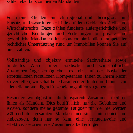
zählen ebenfalls zu meinen Mandanten.
Für meine Klienten bin ich regional und überregional im
Einsatz, und zwar in erster Linie auf dem Gebiet des Zivil- und
Wirtschaftsrechts. Dazu zählen fundierte außergerichtliche und
gerichtliche Beratungen und Vertretungen für private und
gewerbliche Mandanten. Insbesondere hinsichtlich kompetenter
rechtlicher Unterstützung rund um Immobilien können Sie auf
mich zählen.
Vollständige und objektiv ermittelte Sachverhalte sowie
fundiertes Wissen über praktische und wirtschaftliche
Zusammenhänge ermöglichen es mir, auf der Basis der
erforderlichen rechtlichen Kompetenzen, Ihnen zu Ihrem Recht
zu verhelfen, wirtschaftliche Lösungen zu finden und Ihnen vor
allem die notwendigen Entscheidungshilfen zu geben.
Besonders wichtig ist mir die transparente Zusammenarbeit mit
Ihnen als Mandant. Dies betrifft nicht nur die Gebühren und
Kosten, sondern meine gesamte Tätigkeit für Sie. Sie werden
während der gesamten Mandatsdauer stets unterrichtet und
einbezogen, denn nur so kann eine vertrauensvolle und
effektive, zielorientierte Zusammenarbeit erfolgen.