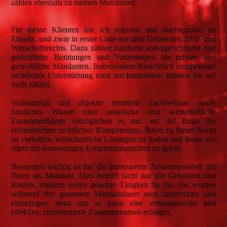
zählen ebenfalls zu meinen Mandanten.
Für meine Klienten bin ich regional und überregional im
Einsatz, und zwar in erster Linie auf dem Gebiet des Zivil- und
Wirtschaftsrechts. Dazu zählen fundierte außergerichtliche und
gerichtliche Beratungen und Vertretungen für private und
gewerbliche Mandanten. Insbesondere hinsichtlich kompetenter
rechtlicher Unterstützung rund um Immobilien können Sie auf
mich zählen.
Vollständige und objektiv ermittelte Sachverhalte sowie
fundiertes Wissen über praktische und wirtschaftliche
Zusammenhänge ermöglichen es mir, auf der Basis der
erforderlichen rechtlichen Kompetenzen, Ihnen zu Ihrem Recht
zu verhelfen, wirtschaftliche Lösungen zu finden und Ihnen vor
allem die notwendigen Entscheidungshilfen zu geben.
Besonders wichtig ist mir die transparente Zusammenarbeit mit
Ihnen als Mandant. Dies betrifft nicht nur die Gebühren und
Kosten, sondern meine gesamte Tätigkeit für Sie. Sie werden
während der gesamten Mandatsdauer stets unterrichtet und
einbezogen, denn nur so kann eine vertrauensvolle und
effektive, zielorientierte Zusammenarbeit erfolgen.