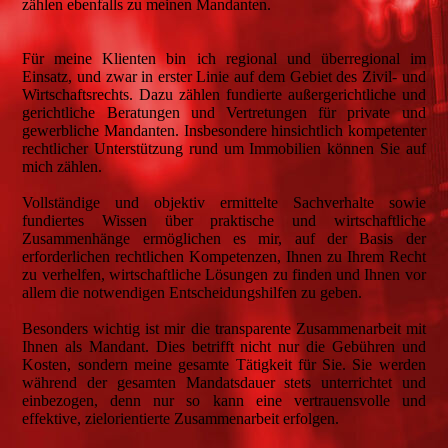
zählen ebenfalls zu meinen Mandanten.
Für meine Klienten bin ich regional und überregional im
Einsatz, und zwar in erster Linie auf dem Gebiet des Zivil- und
Wirtschaftsrechts. Dazu zählen fundierte außergerichtliche und
gerichtliche Beratungen und Vertretungen für private und
gewerbliche Mandanten. Insbesondere hinsichtlich kompetenter
rechtlicher Unterstützung rund um Immobilien können Sie auf
mich zählen.
Vollständige und objektiv ermittelte Sachverhalte sowie
fundiertes Wissen über praktische und wirtschaftliche
Zusammenhänge ermöglichen es mir, auf der Basis der
erforderlichen rechtlichen Kompetenzen, Ihnen zu Ihrem Recht
zu verhelfen, wirtschaftliche Lösungen zu finden und Ihnen vor
allem die notwendigen Entscheidungshilfen zu geben.
Besonders wichtig ist mir die transparente Zusammenarbeit mit
Ihnen als Mandant. Dies betrifft nicht nur die Gebühren und
Kosten, sondern meine gesamte Tätigkeit für Sie. Sie werden
während der gesamten Mandatsdauer stets unterrichtet und
einbezogen, denn nur so kann eine vertrauensvolle und
effektive, zielorientierte Zusammenarbeit erfolgen.