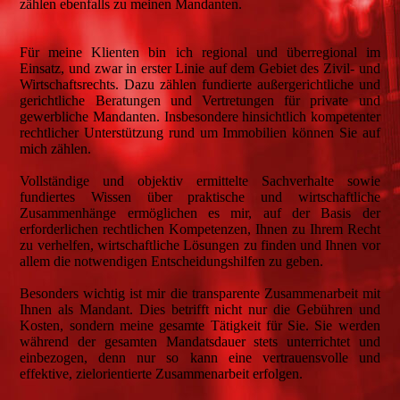
zählen ebenfalls zu meinen Mandanten.
Für meine Klienten bin ich regional und überregional im
Einsatz, und zwar in erster Linie auf dem Gebiet des Zivil- und
Wirtschaftsrechts. Dazu zählen fundierte außergerichtliche und
gerichtliche Beratungen und Vertretungen für private und
gewerbliche Mandanten. Insbesondere hinsichtlich kompetenter
rechtlicher Unterstützung rund um Immobilien können Sie auf
mich zählen.
Vollständige und objektiv ermittelte Sachverhalte sowie
fundiertes Wissen über praktische und wirtschaftliche
Zusammenhänge ermöglichen es mir, auf der Basis der
erforderlichen rechtlichen Kompetenzen, Ihnen zu Ihrem Recht
zu verhelfen, wirtschaftliche Lösungen zu finden und Ihnen vor
allem die notwendigen Entscheidungshilfen zu geben.
Besonders wichtig ist mir die transparente Zusammenarbeit mit
Ihnen als Mandant. Dies betrifft nicht nur die Gebühren und
Kosten, sondern meine gesamte Tätigkeit für Sie. Sie werden
während der gesamten Mandatsdauer stets unterrichtet und
einbezogen, denn nur so kann eine vertrauensvolle und
effektive, zielorientierte Zusammenarbeit erfolgen.