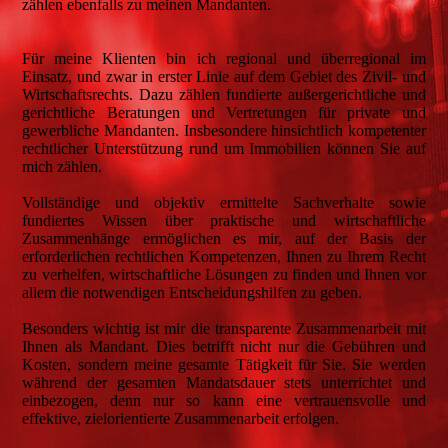
zählen ebenfalls zu meinen Mandanten.
Für meine Klienten bin ich regional und überregional im
Einsatz, und zwar in erster Linie auf dem Gebiet des Zivil- und
Wirtschaftsrechts. Dazu zählen fundierte außergerichtliche und
gerichtliche Beratungen und Vertretungen für private und
gewerbliche Mandanten. Insbesondere hinsichtlich kompetenter
rechtlicher Unterstützung rund um Immobilien können Sie auf
mich zählen.
Vollständige und objektiv ermittelte Sachverhalte sowie
fundiertes Wissen über praktische und wirtschaftliche
Zusammenhänge ermöglichen es mir, auf der Basis der
erforderlichen rechtlichen Kompetenzen, Ihnen zu Ihrem Recht
zu verhelfen, wirtschaftliche Lösungen zu finden und Ihnen vor
allem die notwendigen Entscheidungshilfen zu geben.
Besonders wichtig ist mir die transparente Zusammenarbeit mit
Ihnen als Mandant. Dies betrifft nicht nur die Gebühren und
Kosten, sondern meine gesamte Tätigkeit für Sie. Sie werden
während der gesamten Mandatsdauer stets unterrichtet und
einbezogen, denn nur so kann eine vertrauensvolle und
effektive, zielorientierte Zusammenarbeit erfolgen.