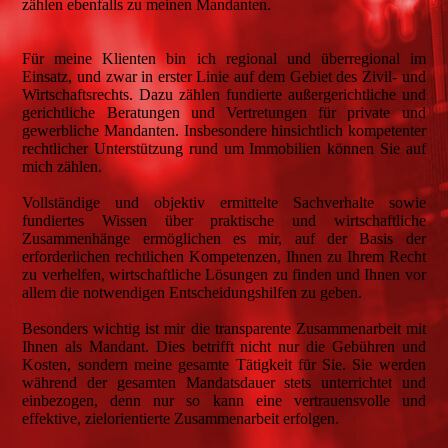
zählen ebenfalls zu meinen Mandanten.
Für meine Klienten bin ich regional und überregional im
Einsatz, und zwar in erster Linie auf dem Gebiet des Zivil- und
Wirtschaftsrechts. Dazu zählen fundierte außergerichtliche und
gerichtliche Beratungen und Vertretungen für private und
gewerbliche Mandanten. Insbesondere hinsichtlich kompetenter
rechtlicher Unterstützung rund um Immobilien können Sie auf
mich zählen.
Vollständige und objektiv ermittelte Sachverhalte sowie
fundiertes Wissen über praktische und wirtschaftliche
Zusammenhänge ermöglichen es mir, auf der Basis der
erforderlichen rechtlichen Kompetenzen, Ihnen zu Ihrem Recht
zu verhelfen, wirtschaftliche Lösungen zu finden und Ihnen vor
allem die notwendigen Entscheidungshilfen zu geben.
Besonders wichtig ist mir die transparente Zusammenarbeit mit
Ihnen als Mandant. Dies betrifft nicht nur die Gebühren und
Kosten, sondern meine gesamte Tätigkeit für Sie. Sie werden
während der gesamten Mandatsdauer stets unterrichtet und
einbezogen, denn nur so kann eine vertrauensvolle und
effektive, zielorientierte Zusammenarbeit erfolgen.