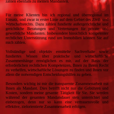
zählen ebenfalls zu meinen Mandanten.
Für meine Klienten bin ich regional und überregional im
Einsatz, und zwar in erster Linie auf dem Gebiet des Zivil- und
Wirtschaftsrechts. Dazu zählen fundierte außergerichtliche und
gerichtliche Beratungen und Vertretungen für private und
gewerbliche Mandanten. Insbesondere hinsichtlich kompetenter
rechtlicher Unterstützung rund um Immobilien können Sie auf
mich zählen.
Vollständige und objektiv ermittelte Sachverhalte sowie
fundiertes Wissen über praktische und wirtschaftliche
Zusammenhänge ermöglichen es mir, auf der Basis der
erforderlichen rechtlichen Kompetenzen, Ihnen zu Ihrem Recht
zu verhelfen, wirtschaftliche Lösungen zu finden und Ihnen vor
allem die notwendigen Entscheidungshilfen zu geben.
Besonders wichtig ist mir die transparente Zusammenarbeit mit
Ihnen als Mandant. Dies betrifft nicht nur die Gebühren und
Kosten, sondern meine gesamte Tätigkeit für Sie. Sie werden
während der gesamten Mandatsdauer stets unterrichtet und
einbezogen, denn nur so kann eine vertrauensvolle und
effektive, zielorientierte Zusammenarbeit erfolgen.