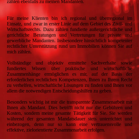
zählen ebenfalls zu meinen Mandanten.
Für meine Klienten bin ich regional und überregional im
Einsatz, und zwar in erster Linie auf dem Gebiet des Zivil- und
Wirtschaftsrechts. Dazu zählen fundierte außergerichtliche und
gerichtliche Beratungen und Vertretungen für private und
gewerbliche Mandanten. Insbesondere hinsichtlich kompetenter
rechtlicher Unterstützung rund um Immobilien können Sie auf
mich zählen.
Vollständige und objektiv ermittelte Sachverhalte sowie
fundiertes Wissen über praktische und wirtschaftliche
Zusammenhänge ermöglichen es mir, auf der Basis der
erforderlichen rechtlichen Kompetenzen, Ihnen zu Ihrem Recht
zu verhelfen, wirtschaftliche Lösungen zu finden und Ihnen vor
allem die notwendigen Entscheidungshilfen zu geben.
Besonders wichtig ist mir die transparente Zusammenarbeit mit
Ihnen als Mandant. Dies betrifft nicht nur die Gebühren und
Kosten, sondern meine gesamte Tätigkeit für Sie. Sie werden
während der gesamten Mandatsdauer stets unterrichtet und
einbezogen, denn nur so kann eine vertrauensvolle und
effektive, zielorientierte Zusammenarbeit erfolgen.