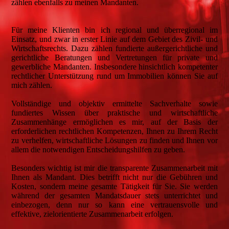
zählen ebenfalls zu meinen Mandanten.
Für meine Klienten bin ich regional und überregional im
Einsatz, und zwar in erster Linie auf dem Gebiet des Zivil- und
Wirtschaftsrechts. Dazu zählen fundierte außergerichtliche und
gerichtliche Beratungen und Vertretungen für private und
gewerbliche Mandanten. Insbesondere hinsichtlich kompetenter
rechtlicher Unterstützung rund um Immobilien können Sie auf
mich zählen.
Vollständige und objektiv ermittelte Sachverhalte sowie
fundiertes Wissen über praktische und wirtschaftliche
Zusammenhänge ermöglichen es mir, auf der Basis der
erforderlichen rechtlichen Kompetenzen, Ihnen zu Ihrem Recht
zu verhelfen, wirtschaftliche Lösungen zu finden und Ihnen vor
allem die notwendigen Entscheidungshilfen zu geben.
Besonders wichtig ist mir die transparente Zusammenarbeit mit
Ihnen als Mandant. Dies betrifft nicht nur die Gebühren und
Kosten, sondern meine gesamte Tätigkeit für Sie. Sie werden
während der gesamten Mandatsdauer stets unterrichtet und
einbezogen, denn nur so kann eine vertrauensvolle und
effektive, zielorientierte Zusammenarbeit erfolgen.