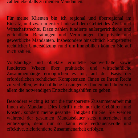
zählen ebenfalls zu meinen Mandanten.
Für meine Klienten bin ich regional und überregional im
Einsatz, und zwar in erster Linie auf dem Gebiet des Zivil- und
Wirtschaftsrechts. Dazu zählen fundierte außergerichtliche und
gerichtliche Beratungen und Vertretungen für private und
gewerbliche Mandanten. Insbesondere hinsichtlich kompetenter
rechtlicher Unterstützung rund um Immobilien können Sie auf
mich zählen.
Vollständige und objektiv ermittelte Sachverhalte sowie
fundiertes Wissen über praktische und wirtschaftliche
Zusammenhänge ermöglichen es mir, auf der Basis der
erforderlichen rechtlichen Kompetenzen, Ihnen zu Ihrem Recht
zu verhelfen, wirtschaftliche Lösungen zu finden und Ihnen vor
allem die notwendigen Entscheidungshilfen zu geben.
Besonders wichtig ist mir die transparente Zusammenarbeit mit
Ihnen als Mandant. Dies betrifft nicht nur die Gebühren und
Kosten, sondern meine gesamte Tätigkeit für Sie. Sie werden
während der gesamten Mandatsdauer stets unterrichtet und
einbezogen, denn nur so kann eine vertrauensvolle und
effektive, zielorientierte Zusammenarbeit erfolgen.