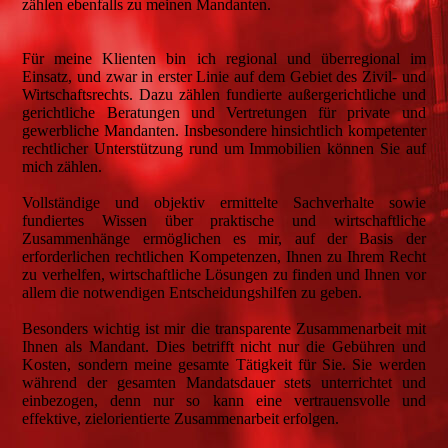
zählen ebenfalls zu meinen Mandanten.
Für meine Klienten bin ich regional und überregional im
Einsatz, und zwar in erster Linie auf dem Gebiet des Zivil- und
Wirtschaftsrechts. Dazu zählen fundierte außergerichtliche und
gerichtliche Beratungen und Vertretungen für private und
gewerbliche Mandanten. Insbesondere hinsichtlich kompetenter
rechtlicher Unterstützung rund um Immobilien können Sie auf
mich zählen.
Vollständige und objektiv ermittelte Sachverhalte sowie
fundiertes Wissen über praktische und wirtschaftliche
Zusammenhänge ermöglichen es mir, auf der Basis der
erforderlichen rechtlichen Kompetenzen, Ihnen zu Ihrem Recht
zu verhelfen, wirtschaftliche Lösungen zu finden und Ihnen vor
allem die notwendigen Entscheidungshilfen zu geben.
Besonders wichtig ist mir die transparente Zusammenarbeit mit
Ihnen als Mandant. Dies betrifft nicht nur die Gebühren und
Kosten, sondern meine gesamte Tätigkeit für Sie. Sie werden
während der gesamten Mandatsdauer stets unterrichtet und
einbezogen, denn nur so kann eine vertrauensvolle und
effektive, zielorientierte Zusammenarbeit erfolgen.