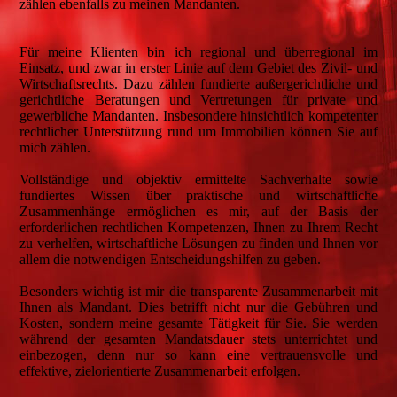
zählen ebenfalls zu meinen Mandanten.
Für meine Klienten bin ich regional und überregional im
Einsatz, und zwar in erster Linie auf dem Gebiet des Zivil- und
Wirtschaftsrechts. Dazu zählen fundierte außergerichtliche und
gerichtliche Beratungen und Vertretungen für private und
gewerbliche Mandanten. Insbesondere hinsichtlich kompetenter
rechtlicher Unterstützung rund um Immobilien können Sie auf
mich zählen.
Vollständige und objektiv ermittelte Sachverhalte sowie
fundiertes Wissen über praktische und wirtschaftliche
Zusammenhänge ermöglichen es mir, auf der Basis der
erforderlichen rechtlichen Kompetenzen, Ihnen zu Ihrem Recht
zu verhelfen, wirtschaftliche Lösungen zu finden und Ihnen vor
allem die notwendigen Entscheidungshilfen zu geben.
Besonders wichtig ist mir die transparente Zusammenarbeit mit
Ihnen als Mandant. Dies betrifft nicht nur die Gebühren und
Kosten, sondern meine gesamte Tätigkeit für Sie. Sie werden
während der gesamten Mandatsdauer stets unterrichtet und
einbezogen, denn nur so kann eine vertrauensvolle und
effektive, zielorientierte Zusammenarbeit erfolgen.