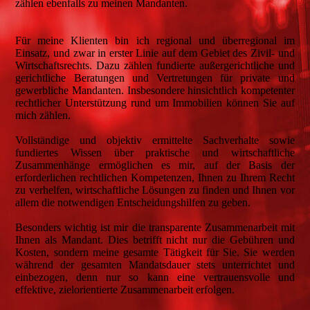
zählen ebenfalls zu meinen Mandanten.
Für meine Klienten bin ich regional und überregional im
Einsatz, und zwar in erster Linie auf dem Gebiet des Zivil- und
Wirtschaftsrechts. Dazu zählen fundierte außergerichtliche und
gerichtliche Beratungen und Vertretungen für private und
gewerbliche Mandanten. Insbesondere hinsichtlich kompetenter
rechtlicher Unterstützung rund um Immobilien können Sie auf
mich zählen.
Vollständige und objektiv ermittelte Sachverhalte sowie
fundiertes Wissen über praktische und wirtschaftliche
Zusammenhänge ermöglichen es mir, auf der Basis der
erforderlichen rechtlichen Kompetenzen, Ihnen zu Ihrem Recht
zu verhelfen, wirtschaftliche Lösungen zu finden und Ihnen vor
allem die notwendigen Entscheidungshilfen zu geben.
Besonders wichtig ist mir die transparente Zusammenarbeit mit
Ihnen als Mandant. Dies betrifft nicht nur die Gebühren und
Kosten, sondern meine gesamte Tätigkeit für Sie. Sie werden
während der gesamten Mandatsdauer stets unterrichtet und
einbezogen, denn nur so kann eine vertrauensvolle und
effektive, zielorientierte Zusammenarbeit erfolgen.