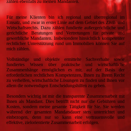
zählen ebenfalls zu meinen Mandanten.
Für meine Klienten bin ich regional und überregional im
Einsatz, und zwar in erster Linie auf dem Gebiet des Zivil- und
Wirtschaftsrechts. Dazu zählen fundierte außergerichtliche und
gerichtliche Beratungen und Vertretungen für private und
gewerbliche Mandanten. Insbesondere hinsichtlich kompetenter
rechtlicher Unterstützung rund um Immobilien können Sie auf
mich zählen.
Vollständige und objektiv ermittelte Sachverhalte sowie
fundiertes Wissen über praktische und wirtschaftliche
Zusammenhänge ermöglichen es mir, auf der Basis der
erforderlichen rechtlichen Kompetenzen, Ihnen zu Ihrem Recht
zu verhelfen, wirtschaftliche Lösungen zu finden und Ihnen vor
allem die notwendigen Entscheidungshilfen zu geben.
Besonders wichtig ist mir die transparente Zusammenarbeit mit
Ihnen als Mandant. Dies betrifft nicht nur die Gebühren und
Kosten, sondern meine gesamte Tätigkeit für Sie. Sie werden
während der gesamten Mandatsdauer stets unterrichtet und
einbezogen, denn nur so kann eine vertrauensvolle und
effektive, zielorientierte Zusammenarbeit erfolgen.