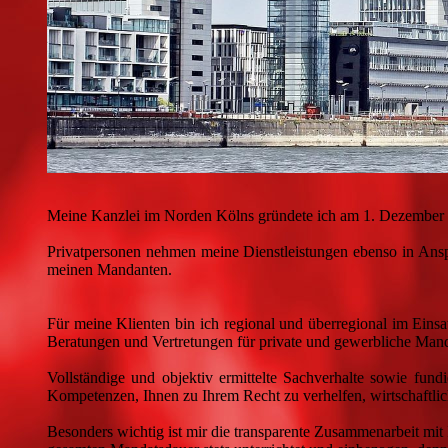
Meine Kanzlei im Norden Kölns gründete ich am 1. Dezember
Privatpersonen nehmen meine Dienstleistungen ebenso in Ans
meinen Mandanten.
Für meine Klienten bin ich regional und überregional im Einsat
Beratungen und Vertretungen für private und gewerbliche Mand
Vollständige und objektiv ermittelte Sachverhalte sowie fund
Kompetenzen, Ihnen zu Ihrem Recht zu verhelfen, wirtschaftli
Besonders wichtig ist mir die transparente Zusammenarbeit mit