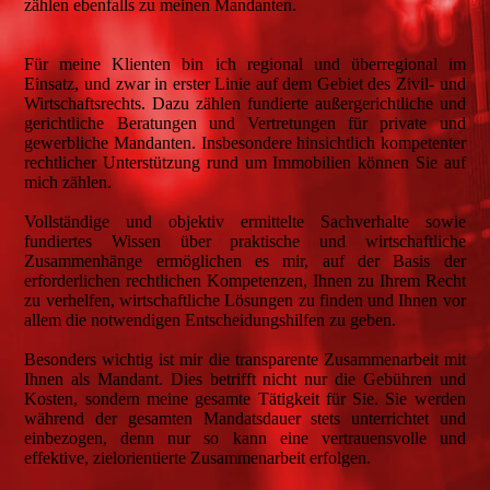
zählen ebenfalls zu meinen Mandanten.
Für meine Klienten bin ich regional und überregional im
Einsatz, und zwar in erster Linie auf dem Gebiet des Zivil- und
Wirtschaftsrechts. Dazu zählen fundierte außergerichtliche und
gerichtliche Beratungen und Vertretungen für private und
gewerbliche Mandanten. Insbesondere hinsichtlich kompetenter
rechtlicher Unterstützung rund um Immobilien können Sie auf
mich zählen.
Vollständige und objektiv ermittelte Sachverhalte sowie
fundiertes Wissen über praktische und wirtschaftliche
Zusammenhänge ermöglichen es mir, auf der Basis der
erforderlichen rechtlichen Kompetenzen, Ihnen zu Ihrem Recht
zu verhelfen, wirtschaftliche Lösungen zu finden und Ihnen vor
allem die notwendigen Entscheidungshilfen zu geben.
Besonders wichtig ist mir die transparente Zusammenarbeit mit
Ihnen als Mandant. Dies betrifft nicht nur die Gebühren und
Kosten, sondern meine gesamte Tätigkeit für Sie. Sie werden
während der gesamten Mandatsdauer stets unterrichtet und
einbezogen, denn nur so kann eine vertrauensvolle und
effektive, zielorientierte Zusammenarbeit erfolgen.