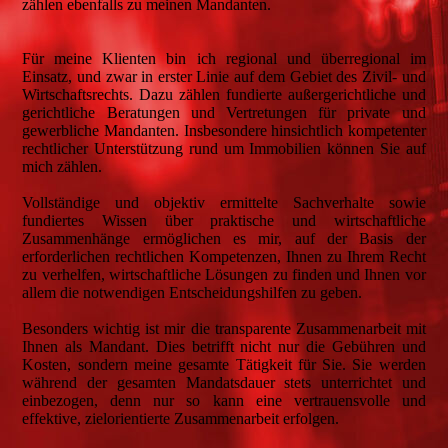
zählen ebenfalls zu meinen Mandanten.
Für meine Klienten bin ich regional und überregional im
Einsatz, und zwar in erster Linie auf dem Gebiet des Zivil- und
Wirtschaftsrechts. Dazu zählen fundierte außergerichtliche und
gerichtliche Beratungen und Vertretungen für private und
gewerbliche Mandanten. Insbesondere hinsichtlich kompetenter
rechtlicher Unterstützung rund um Immobilien können Sie auf
mich zählen.
Vollständige und objektiv ermittelte Sachverhalte sowie
fundiertes Wissen über praktische und wirtschaftliche
Zusammenhänge ermöglichen es mir, auf der Basis der
erforderlichen rechtlichen Kompetenzen, Ihnen zu Ihrem Recht
zu verhelfen, wirtschaftliche Lösungen zu finden und Ihnen vor
allem die notwendigen Entscheidungshilfen zu geben.
Besonders wichtig ist mir die transparente Zusammenarbeit mit
Ihnen als Mandant. Dies betrifft nicht nur die Gebühren und
Kosten, sondern meine gesamte Tätigkeit für Sie. Sie werden
während der gesamten Mandatsdauer stets unterrichtet und
einbezogen, denn nur so kann eine vertrauensvolle und
effektive, zielorientierte Zusammenarbeit erfolgen.