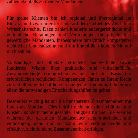
zählen ebenfalls zu meinen Mandanten.
Für meine Klienten bin ich regional und überregional im
Einsatz, und zwar in erster Linie auf dem Gebiet des Zivil- und
Wirtschaftsrechts. Dazu zählen fundierte außergerichtliche und
gerichtliche Beratungen und Vertretungen für private und
gewerbliche Mandanten. Insbesondere hinsichtlich kompetenter
rechtlicher Unterstützung rund um Immobilien können Sie auf
mich zählen.
Vollständige und objektiv ermittelte Sachverhalte sowie
fundiertes Wissen über praktische und wirtschaftliche
Zusammenhänge ermöglichen es mir, auf der Basis der
erforderlichen rechtlichen Kompetenzen, Ihnen zu Ihrem Recht
zu verhelfen, wirtschaftliche Lösungen zu finden und Ihnen vor
allem die notwendigen Entscheidungshilfen zu geben.
Besonders wichtig ist mir die transparente Zusammenarbeit mit
Ihnen als Mandant. Dies betrifft nicht nur die Gebühren und
Kosten, sondern meine gesamte Tätigkeit für Sie. Sie werden
während der gesamten Mandatsdauer stets unterrichtet und
einbezogen, denn nur so kann eine vertrauensvolle und
effektive, zielorientierte Zusammenarbeit erfolgen.