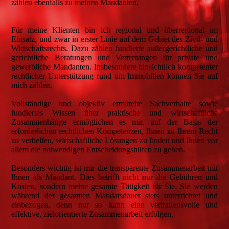
zählen ebenfalls zu meinen Mandanten.
Für meine Klienten bin ich regional und überregional im
Einsatz, und zwar in erster Linie auf dem Gebiet des Zivil- und
Wirtschaftsrechts. Dazu zählen fundierte außergerichtliche und
gerichtliche Beratungen und Vertretungen für private und
gewerbliche Mandanten. Insbesondere hinsichtlich kompetenter
rechtlicher Unterstützung rund um Immobilien können Sie auf
mich zählen.
Vollständige und objektiv ermittelte Sachverhalte sowie
fundiertes Wissen über praktische und wirtschaftliche
Zusammenhänge ermöglichen es mir, auf der Basis der
erforderlichen rechtlichen Kompetenzen, Ihnen zu Ihrem Recht
zu verhelfen, wirtschaftliche Lösungen zu finden und Ihnen vor
allem die notwendigen Entscheidungshilfen zu geben.
Besonders wichtig ist mir die transparente Zusammenarbeit mit
Ihnen als Mandant. Dies betrifft nicht nur die Gebühren und
Kosten, sondern meine gesamte Tätigkeit für Sie. Sie werden
während der gesamten Mandatsdauer stets unterrichtet und
einbezogen, denn nur so kann eine vertrauensvolle und
effektive, zielorientierte Zusammenarbeit erfolgen.