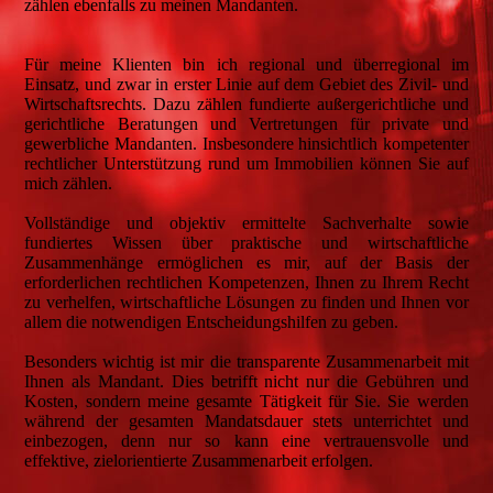
zählen ebenfalls zu meinen Mandanten.
Für meine Klienten bin ich regional und überregional im
Einsatz, und zwar in erster Linie auf dem Gebiet des Zivil- und
Wirtschaftsrechts. Dazu zählen fundierte außergerichtliche und
gerichtliche Beratungen und Vertretungen für private und
gewerbliche Mandanten. Insbesondere hinsichtlich kompetenter
rechtlicher Unterstützung rund um Immobilien können Sie auf
mich zählen.
Vollständige und objektiv ermittelte Sachverhalte sowie
fundiertes Wissen über praktische und wirtschaftliche
Zusammenhänge ermöglichen es mir, auf der Basis der
erforderlichen rechtlichen Kompetenzen, Ihnen zu Ihrem Recht
zu verhelfen, wirtschaftliche Lösungen zu finden und Ihnen vor
allem die notwendigen Entscheidungshilfen zu geben.
Besonders wichtig ist mir die transparente Zusammenarbeit mit
Ihnen als Mandant. Dies betrifft nicht nur die Gebühren und
Kosten, sondern meine gesamte Tätigkeit für Sie. Sie werden
während der gesamten Mandatsdauer stets unterrichtet und
einbezogen, denn nur so kann eine vertrauensvolle und
effektive, zielorientierte Zusammenarbeit erfolgen.