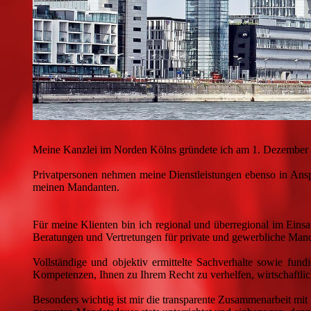
Meine Kanzlei im Norden Kölns gründete ich am 1. Dezember
Privatpersonen nehmen meine Dienstleistungen ebenso in Ans
meinen Mandanten.
Für meine Klienten bin ich regional und überregional im Einsat
Beratungen und Vertretungen für private und gewerbliche Mand
Vollständige und objektiv ermittelte Sachverhalte sowie fund
Kompetenzen, Ihnen zu Ihrem Recht zu verhelfen, wirtschaftli
Besonders wichtig ist mir die transparente Zusammenarbeit mit