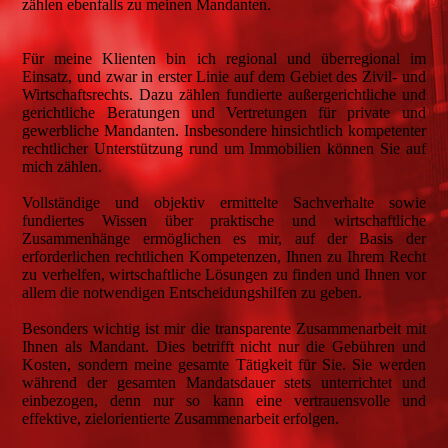
zählen ebenfalls zu meinen Mandanten.
Für meine Klienten bin ich regional und überregional im
Einsatz, und zwar in erster Linie auf dem Gebiet des Zivil- und
Wirtschaftsrechts. Dazu zählen fundierte außergerichtliche und
gerichtliche Beratungen und Vertretungen für private und
gewerbliche Mandanten. Insbesondere hinsichtlich kompetenter
rechtlicher Unterstützung rund um Immobilien können Sie auf
mich zählen.
Vollständige und objektiv ermittelte Sachverhalte sowie
fundiertes Wissen über praktische und wirtschaftliche
Zusammenhänge ermöglichen es mir, auf der Basis der
erforderlichen rechtlichen Kompetenzen, Ihnen zu Ihrem Recht
zu verhelfen, wirtschaftliche Lösungen zu finden und Ihnen vor
allem die notwendigen Entscheidungshilfen zu geben.
Besonders wichtig ist mir die transparente Zusammenarbeit mit
Ihnen als Mandant. Dies betrifft nicht nur die Gebühren und
Kosten, sondern meine gesamte Tätigkeit für Sie. Sie werden
während der gesamten Mandatsdauer stets unterrichtet und
einbezogen, denn nur so kann eine vertrauensvolle und
effektive, zielorientierte Zusammenarbeit erfolgen.