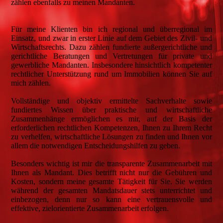
zählen ebenfalls zu meinen Mandanten.
Für meine Klienten bin ich regional und überregional im
Einsatz, und zwar in erster Linie auf dem Gebiet des Zivil- und
Wirtschaftsrechts. Dazu zählen fundierte außergerichtliche und
gerichtliche Beratungen und Vertretungen für private und
gewerbliche Mandanten. Insbesondere hinsichtlich kompetenter
rechtlicher Unterstützung rund um Immobilien können Sie auf
mich zählen.
Vollständige und objektiv ermittelte Sachverhalte sowie
fundiertes Wissen über praktische und wirtschaftliche
Zusammenhänge ermöglichen es mir, auf der Basis der
erforderlichen rechtlichen Kompetenzen, Ihnen zu Ihrem Recht
zu verhelfen, wirtschaftliche Lösungen zu finden und Ihnen vor
allem die notwendigen Entscheidungshilfen zu geben.
Besonders wichtig ist mir die transparente Zusammenarbeit mit
Ihnen als Mandant. Dies betrifft nicht nur die Gebühren und
Kosten, sondern meine gesamte Tätigkeit für Sie. Sie werden
während der gesamten Mandatsdauer stets unterrichtet und
einbezogen, denn nur so kann eine vertrauensvolle und
effektive, zielorientierte Zusammenarbeit erfolgen.