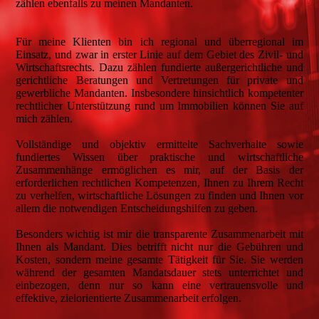
zählen ebenfalls zu meinen Mandanten.
Für meine Klienten bin ich regional und überregional im
Einsatz, und zwar in erster Linie auf dem Gebiet des Zivil- und
Wirtschaftsrechts. Dazu zählen fundierte außergerichtliche und
gerichtliche Beratungen und Vertretungen für private und
gewerbliche Mandanten. Insbesondere hinsichtlich kompetenter
rechtlicher Unterstützung rund um Immobilien können Sie auf
mich zählen.
Vollständige und objektiv ermittelte Sachverhalte sowie
fundiertes Wissen über praktische und wirtschaftliche
Zusammenhänge ermöglichen es mir, auf der Basis der
erforderlichen rechtlichen Kompetenzen, Ihnen zu Ihrem Recht
zu verhelfen, wirtschaftliche Lösungen zu finden und Ihnen vor
allem die notwendigen Entscheidungshilfen zu geben.
Besonders wichtig ist mir die transparente Zusammenarbeit mit
Ihnen als Mandant. Dies betrifft nicht nur die Gebühren und
Kosten, sondern meine gesamte Tätigkeit für Sie. Sie werden
während der gesamten Mandatsdauer stets unterrichtet und
einbezogen, denn nur so kann eine vertrauensvolle und
effektive, zielorientierte Zusammenarbeit erfolgen.