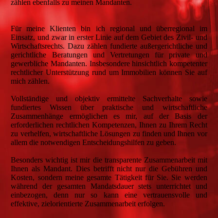
zählen ebenfalls zu meinen Mandanten.
Für meine Klienten bin ich regional und überregional im
Einsatz, und zwar in erster Linie auf dem Gebiet des Zivil- und
Wirtschaftsrechts. Dazu zählen fundierte außergerichtliche und
gerichtliche Beratungen und Vertretungen für private und
gewerbliche Mandanten. Insbesondere hinsichtlich kompetenter
rechtlicher Unterstützung rund um Immobilien können Sie auf
mich zählen.
Vollständige und objektiv ermittelte Sachverhalte sowie
fundiertes Wissen über praktische und wirtschaftliche
Zusammenhänge ermöglichen es mir, auf der Basis der
erforderlichen rechtlichen Kompetenzen, Ihnen zu Ihrem Recht
zu verhelfen, wirtschaftliche Lösungen zu finden und Ihnen vor
allem die notwendigen Entscheidungshilfen zu geben.
Besonders wichtig ist mir die transparente Zusammenarbeit mit
Ihnen als Mandant. Dies betrifft nicht nur die Gebühren und
Kosten, sondern meine gesamte Tätigkeit für Sie. Sie werden
während der gesamten Mandatsdauer stets unterrichtet und
einbezogen, denn nur so kann eine vertrauensvolle und
effektive, zielorientierte Zusammenarbeit erfolgen.