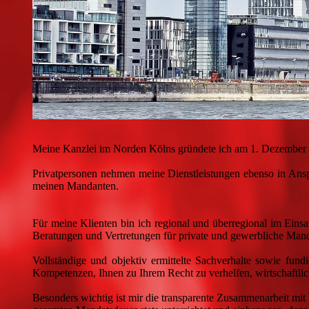
Meine Kanzlei im Norden Kölns gründete ich am 1. Dezember
Privatpersonen nehmen meine Dienstleistungen ebenso in Ans
meinen Mandanten.
Für meine Klienten bin ich regional und überregional im Einsat
Beratungen und Vertretungen für private und gewerbliche Mand
Vollständige und objektiv ermittelte Sachverhalte sowie fund
Kompetenzen, Ihnen zu Ihrem Recht zu verhelfen, wirtschaftli
Besonders wichtig ist mir die transparente Zusammenarbeit mit