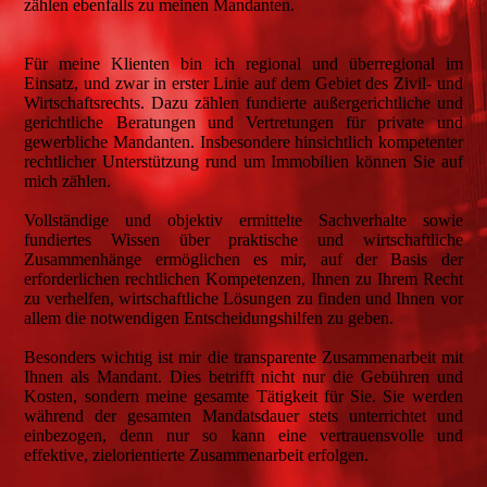
zählen ebenfalls zu meinen Mandanten.
Für meine Klienten bin ich regional und überregional im
Einsatz, und zwar in erster Linie auf dem Gebiet des Zivil- und
Wirtschaftsrechts. Dazu zählen fundierte außergerichtliche und
gerichtliche Beratungen und Vertretungen für private und
gewerbliche Mandanten. Insbesondere hinsichtlich kompetenter
rechtlicher Unterstützung rund um Immobilien können Sie auf
mich zählen.
Vollständige und objektiv ermittelte Sachverhalte sowie
fundiertes Wissen über praktische und wirtschaftliche
Zusammenhänge ermöglichen es mir, auf der Basis der
erforderlichen rechtlichen Kompetenzen, Ihnen zu Ihrem Recht
zu verhelfen, wirtschaftliche Lösungen zu finden und Ihnen vor
allem die notwendigen Entscheidungshilfen zu geben.
Besonders wichtig ist mir die transparente Zusammenarbeit mit
Ihnen als Mandant. Dies betrifft nicht nur die Gebühren und
Kosten, sondern meine gesamte Tätigkeit für Sie. Sie werden
während der gesamten Mandatsdauer stets unterrichtet und
einbezogen, denn nur so kann eine vertrauensvolle und
effektive, zielorientierte Zusammenarbeit erfolgen.