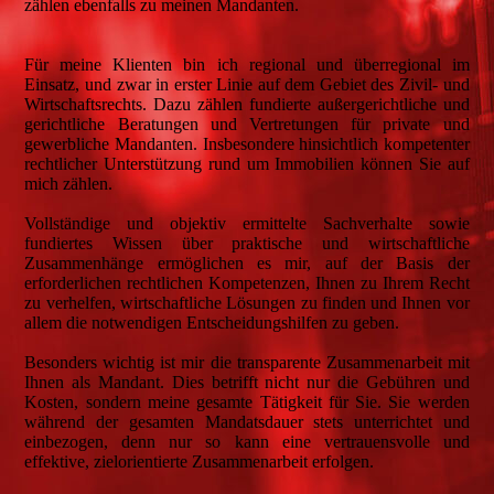
zählen ebenfalls zu meinen Mandanten.
Für meine Klienten bin ich regional und überregional im
Einsatz, und zwar in erster Linie auf dem Gebiet des Zivil- und
Wirtschaftsrechts. Dazu zählen fundierte außergerichtliche und
gerichtliche Beratungen und Vertretungen für private und
gewerbliche Mandanten. Insbesondere hinsichtlich kompetenter
rechtlicher Unterstützung rund um Immobilien können Sie auf
mich zählen.
Vollständige und objektiv ermittelte Sachverhalte sowie
fundiertes Wissen über praktische und wirtschaftliche
Zusammenhänge ermöglichen es mir, auf der Basis der
erforderlichen rechtlichen Kompetenzen, Ihnen zu Ihrem Recht
zu verhelfen, wirtschaftliche Lösungen zu finden und Ihnen vor
allem die notwendigen Entscheidungshilfen zu geben.
Besonders wichtig ist mir die transparente Zusammenarbeit mit
Ihnen als Mandant. Dies betrifft nicht nur die Gebühren und
Kosten, sondern meine gesamte Tätigkeit für Sie. Sie werden
während der gesamten Mandatsdauer stets unterrichtet und
einbezogen, denn nur so kann eine vertrauensvolle und
effektive, zielorientierte Zusammenarbeit erfolgen.