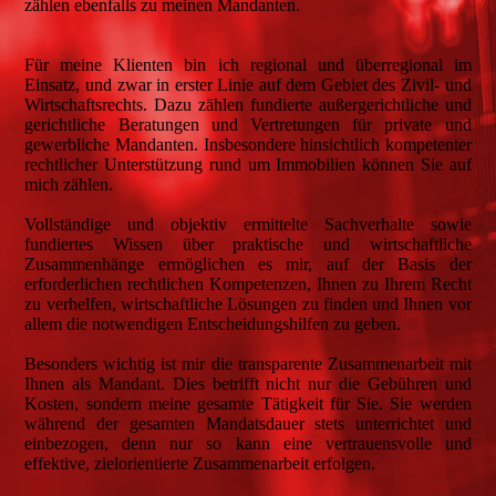
zählen ebenfalls zu meinen Mandanten.
Für meine Klienten bin ich regional und überregional im
Einsatz, und zwar in erster Linie auf dem Gebiet des Zivil- und
Wirtschaftsrechts. Dazu zählen fundierte außergerichtliche und
gerichtliche Beratungen und Vertretungen für private und
gewerbliche Mandanten. Insbesondere hinsichtlich kompetenter
rechtlicher Unterstützung rund um Immobilien können Sie auf
mich zählen.
Vollständige und objektiv ermittelte Sachverhalte sowie
fundiertes Wissen über praktische und wirtschaftliche
Zusammenhänge ermöglichen es mir, auf der Basis der
erforderlichen rechtlichen Kompetenzen, Ihnen zu Ihrem Recht
zu verhelfen, wirtschaftliche Lösungen zu finden und Ihnen vor
allem die notwendigen Entscheidungshilfen zu geben.
Besonders wichtig ist mir die transparente Zusammenarbeit mit
Ihnen als Mandant. Dies betrifft nicht nur die Gebühren und
Kosten, sondern meine gesamte Tätigkeit für Sie. Sie werden
während der gesamten Mandatsdauer stets unterrichtet und
einbezogen, denn nur so kann eine vertrauensvolle und
effektive, zielorientierte Zusammenarbeit erfolgen.