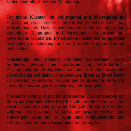
zählen ebenfalls zu meinen Mandanten.
Für meine Klienten bin ich regional und überregional im
Einsatz, und zwar in erster Linie auf dem Gebiet des Zivil- und
Wirtschaftsrechts. Dazu zählen fundierte außergerichtliche und
gerichtliche Beratungen und Vertretungen für private und
gewerbliche Mandanten. Insbesondere hinsichtlich kompetenter
rechtlicher Unterstützung rund um Immobilien können Sie auf
mich zählen.
Vollständige und objektiv ermittelte Sachverhalte sowie
fundiertes Wissen über praktische und wirtschaftliche
Zusammenhänge ermöglichen es mir, auf der Basis der
erforderlichen rechtlichen Kompetenzen, Ihnen zu Ihrem Recht
zu verhelfen, wirtschaftliche Lösungen zu finden und Ihnen vor
allem die notwendigen Entscheidungshilfen zu geben.
Besonders wichtig ist mir die transparente Zusammenarbeit mit
Ihnen als Mandant. Dies betrifft nicht nur die Gebühren und
Kosten, sondern meine gesamte Tätigkeit für Sie. Sie werden
während der gesamten Mandatsdauer stets unterrichtet und
einbezogen, denn nur so kann eine vertrauensvolle und
effektive, zielorientierte Zusammenarbeit erfolgen.