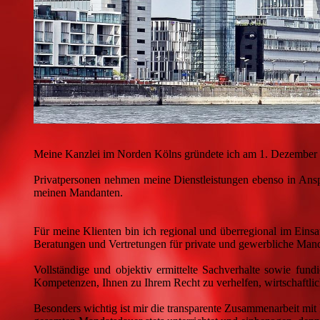
Meine Kanzlei im Norden Kölns gründete ich am 1. Dezember
Privatpersonen nehmen meine Dienstleistungen ebenso in Ans
meinen Mandanten.
Für meine Klienten bin ich regional und überregional im Einsat
Beratungen und Vertretungen für private und gewerbliche Mand
Vollständige und objektiv ermittelte Sachverhalte sowie fund
Kompetenzen, Ihnen zu Ihrem Recht zu verhelfen, wirtschaftli
Besonders wichtig ist mir die transparente Zusammenarbeit mit