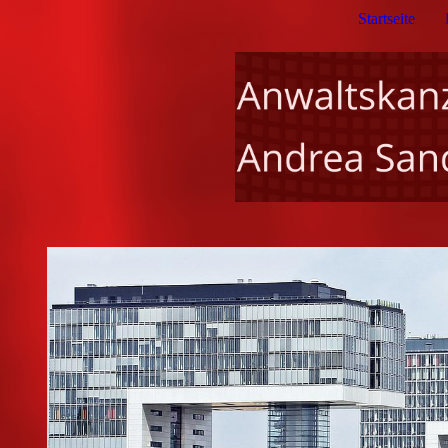
Startseite