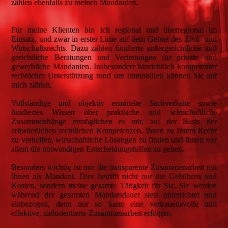
zählen ebenfalls zu meinen Mandanten.
Für meine Klienten bin ich regional und überregional im
Einsatz, und zwar in erster Linie auf dem Gebiet des Zivil- und
Wirtschaftsrechts. Dazu zählen fundierte außergerichtliche und
gerichtliche Beratungen und Vertretungen für private und
gewerbliche Mandanten. Insbesondere hinsichtlich kompetenter
rechtlicher Unterstützung rund um Immobilien können Sie auf
mich zählen.
Vollständige und objektiv ermittelte Sachverhalte sowie
fundiertes Wissen über praktische und wirtschaftliche
Zusammenhänge ermöglichen es mir, auf der Basis der
erforderlichen rechtlichen Kompetenzen, Ihnen zu Ihrem Recht
zu verhelfen, wirtschaftliche Lösungen zu finden und Ihnen vor
allem die notwendigen Entscheidungshilfen zu geben.
Besonders wichtig ist mir die transparente Zusammenarbeit mit
Ihnen als Mandant. Dies betrifft nicht nur die Gebühren und
Kosten, sondern meine gesamte Tätigkeit für Sie. Sie werden
während der gesamten Mandatsdauer stets unterrichtet und
einbezogen, denn nur so kann eine vertrauensvolle und
effektive, zielorientierte Zusammenarbeit erfolgen.