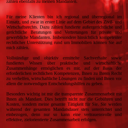
zählen ebenfalls zu meinen Mandanten.
Für meine Klienten bin ich regional und überregional im
Einsatz, und zwar in erster Linie auf dem Gebiet des Zivil- und
Wirtschaftsrechts. Dazu zählen fundierte außergerichtliche und
gerichtliche Beratungen und Vertretungen für private und
gewerbliche Mandanten. Insbesondere hinsichtlich kompetenter
rechtlicher Unterstützung rund um Immobilien können Sie auf
mich zählen.
Vollständige und objektiv ermittelte Sachverhalte sowie
fundiertes Wissen über praktische und wirtschaftliche
Zusammenhänge ermöglichen es mir, auf der Basis der
erforderlichen rechtlichen Kompetenzen, Ihnen zu Ihrem Recht
zu verhelfen, wirtschaftliche Lösungen zu finden und Ihnen vor
allem die notwendigen Entscheidungshilfen zu geben.
Besonders wichtig ist mir die transparente Zusammenarbeit mit
Ihnen als Mandant. Dies betrifft nicht nur die Gebühren und
Kosten, sondern meine gesamte Tätigkeit für Sie. Sie werden
während der gesamten Mandatsdauer stets unterrichtet und
einbezogen, denn nur so kann eine vertrauensvolle und
effektive, zielorientierte Zusammenarbeit erfolgen.