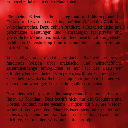
zählen ebenfalls zu meinen Mandanten.
Für meine Klienten bin ich regional und überregional im
Einsatz, und zwar in erster Linie auf dem Gebiet des Zivil- und
Wirtschaftsrechts. Dazu zählen fundierte außergerichtliche und
gerichtliche Beratungen und Vertretungen für private und
gewerbliche Mandanten. Insbesondere hinsichtlich kompetenter
rechtlicher Unterstützung rund um Immobilien können Sie auf
mich zählen.
Vollständige und objektiv ermittelte Sachverhalte sowie
fundiertes Wissen über praktische und wirtschaftliche
Zusammenhänge ermöglichen es mir, auf der Basis der
erforderlichen rechtlichen Kompetenzen, Ihnen zu Ihrem Recht
zu verhelfen, wirtschaftliche Lösungen zu finden und Ihnen vor
allem die notwendigen Entscheidungshilfen zu geben.
Besonders wichtig ist mir die transparente Zusammenarbeit mit
Ihnen als Mandant. Dies betrifft nicht nur die Gebühren und
Kosten, sondern meine gesamte Tätigkeit für Sie. Sie werden
während der gesamten Mandatsdauer stets unterrichtet und
einbezogen, denn nur so kann eine vertrauensvolle und
effektive, zielorientierte Zusammenarbeit erfolgen.