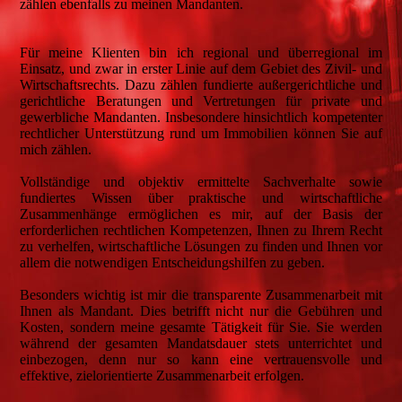
zählen ebenfalls zu meinen Mandanten.
Für meine Klienten bin ich regional und überregional im
Einsatz, und zwar in erster Linie auf dem Gebiet des Zivil- und
Wirtschaftsrechts. Dazu zählen fundierte außergerichtliche und
gerichtliche Beratungen und Vertretungen für private und
gewerbliche Mandanten. Insbesondere hinsichtlich kompetenter
rechtlicher Unterstützung rund um Immobilien können Sie auf
mich zählen.
Vollständige und objektiv ermittelte Sachverhalte sowie
fundiertes Wissen über praktische und wirtschaftliche
Zusammenhänge ermöglichen es mir, auf der Basis der
erforderlichen rechtlichen Kompetenzen, Ihnen zu Ihrem Recht
zu verhelfen, wirtschaftliche Lösungen zu finden und Ihnen vor
allem die notwendigen Entscheidungshilfen zu geben.
Besonders wichtig ist mir die transparente Zusammenarbeit mit
Ihnen als Mandant. Dies betrifft nicht nur die Gebühren und
Kosten, sondern meine gesamte Tätigkeit für Sie. Sie werden
während der gesamten Mandatsdauer stets unterrichtet und
einbezogen, denn nur so kann eine vertrauensvolle und
effektive, zielorientierte Zusammenarbeit erfolgen.