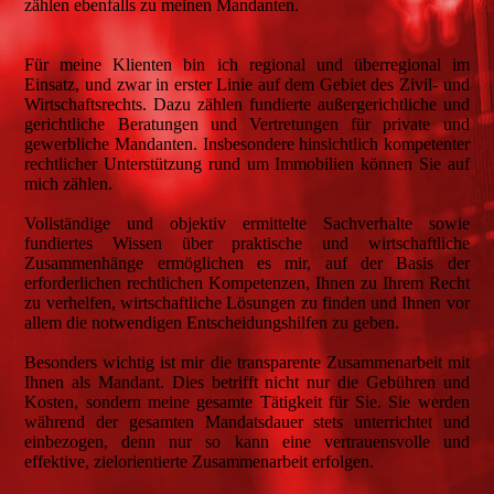
zählen ebenfalls zu meinen Mandanten.
Für meine Klienten bin ich regional und überregional im
Einsatz, und zwar in erster Linie auf dem Gebiet des Zivil- und
Wirtschaftsrechts. Dazu zählen fundierte außergerichtliche und
gerichtliche Beratungen und Vertretungen für private und
gewerbliche Mandanten. Insbesondere hinsichtlich kompetenter
rechtlicher Unterstützung rund um Immobilien können Sie auf
mich zählen.
Vollständige und objektiv ermittelte Sachverhalte sowie
fundiertes Wissen über praktische und wirtschaftliche
Zusammenhänge ermöglichen es mir, auf der Basis der
erforderlichen rechtlichen Kompetenzen, Ihnen zu Ihrem Recht
zu verhelfen, wirtschaftliche Lösungen zu finden und Ihnen vor
allem die notwendigen Entscheidungshilfen zu geben.
Besonders wichtig ist mir die transparente Zusammenarbeit mit
Ihnen als Mandant. Dies betrifft nicht nur die Gebühren und
Kosten, sondern meine gesamte Tätigkeit für Sie. Sie werden
während der gesamten Mandatsdauer stets unterrichtet und
einbezogen, denn nur so kann eine vertrauensvolle und
effektive, zielorientierte Zusammenarbeit erfolgen.