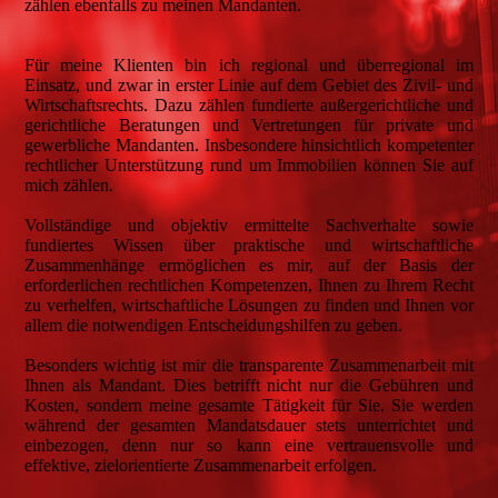
zählen ebenfalls zu meinen Mandanten.
Für meine Klienten bin ich regional und überregional im
Einsatz, und zwar in erster Linie auf dem Gebiet des Zivil- und
Wirtschaftsrechts. Dazu zählen fundierte außergerichtliche und
gerichtliche Beratungen und Vertretungen für private und
gewerbliche Mandanten. Insbesondere hinsichtlich kompetenter
rechtlicher Unterstützung rund um Immobilien können Sie auf
mich zählen.
Vollständige und objektiv ermittelte Sachverhalte sowie
fundiertes Wissen über praktische und wirtschaftliche
Zusammenhänge ermöglichen es mir, auf der Basis der
erforderlichen rechtlichen Kompetenzen, Ihnen zu Ihrem Recht
zu verhelfen, wirtschaftliche Lösungen zu finden und Ihnen vor
allem die notwendigen Entscheidungshilfen zu geben.
Besonders wichtig ist mir die transparente Zusammenarbeit mit
Ihnen als Mandant. Dies betrifft nicht nur die Gebühren und
Kosten, sondern meine gesamte Tätigkeit für Sie. Sie werden
während der gesamten Mandatsdauer stets unterrichtet und
einbezogen, denn nur so kann eine vertrauensvolle und
effektive, zielorientierte Zusammenarbeit erfolgen.